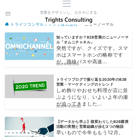
営業をデザインし、カタチにする
トライツコンサルティング株式会社
ニューノーマル
知っていますか？B2B営業のニューノーマ
ル「オムニチャネル」
突然ですが、クイズです。スマ
ホはスマートホンの略称です
が、路線バスや高速...
2021年3月23日
トライツブログで振り返る2020年のB2B
営業・マーケティングのトレンド
しめ飾りやおせち料理が店に並
ぶようになり、いよいよ年の瀬
が迫ってきました...
2020年12月22日
【データから学ぶ】様変わりしたB2B購買
活動の実態と営業組織が歩む3つの物語
早いもので今年ももう12月。