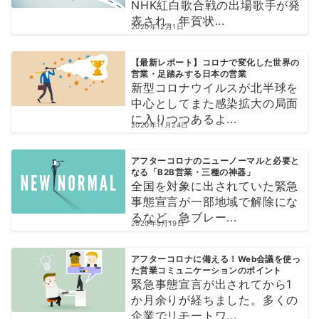
NHK紅白歌合戦の出場歌手が発
表され、年賀状...
2020年12月1日
【最新レポート】コロナで変化した世界の
営業・足踏みする日本の営業
新型コロナウイルスが北半球を
中心としてまた感染拡大の局面
に入りつつあるよ...
2020年11月24日
アフターコロナのニューノーマルと必要と
なる「B2B営業・三種の神器」
全国を対象に出されていた緊急
事態宣言が一部地域で解除にな
るなど、急ブレー...
2020年5月19日
アフターコロナに備える！Web会議を使っ
た営業コミュニケーションのポイント
緊急事態宣言が出されてから1
か月余りが経ちました。多くの
企業でリモートワ...