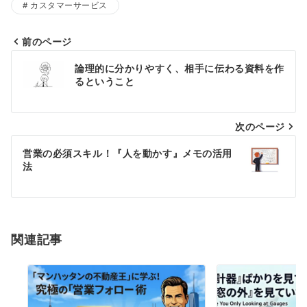
カスタマーサービス
前のページ
投
論理的に分かりやすく、相手に伝わる資料を作
稿
るということ
ナ
ビ
次のページ
ゲ
営業の必須スキル！『人を動かす』メモの活用
ー
法
シ
ョ
ン
関連記事