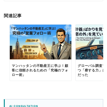
ョ
ン
関連記事
マンハッタンの不動産王に学ぶ！顧
グローバル調査で
客に信頼されるための「究極のフォ
つ「察する力」は
ロー術」
だった
AI CONSULTATION