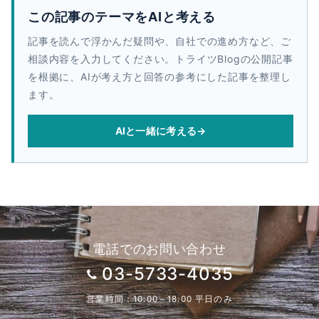
この記事のテーマをAIと考える
記事を読んで浮かんだ疑問や、自社での進め方など、ご
相談内容を入力してください。トライツBlogの公開記事
を根拠に、AIが考え方と回答の参考にした記事を整理し
ます。
AIと一緒に考える
→
電話でのお問い合わせ
03-5733-4035
営業時間：10:00～18:00 平日のみ