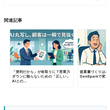
ョ
ン
関連記事
「便利だから」が命取りに？営業力
提案書づくりはA
ダウンに陥らないための「正しい」
GenSparkで変
AIとの...