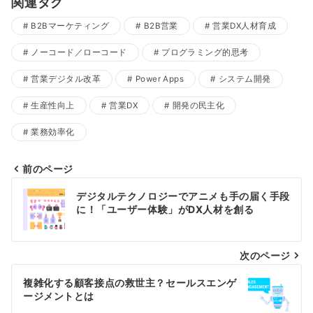
関連タグ
B2Bマーケティング
B2B営業
営業DX人材育成
ノーコード／ローコード
プログラミング的思考
営業デジタル改革
Power Apps
システム開発
生産性向上
営業DX
開発の民主化
業務効率化
前のページ
投
デジタルテクノロジーでアニメも手の届く手段
稿
に！「ユーザー体験」がDX人材を創る
ナ
ビ
次のページ
ゲ
複雑化する顧客接点の救世主？セールスエンゲ
ー
ージメントとは
シ