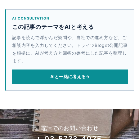
AI CONSULTATION
この記事のテーマをAIと考える
記事を読んで浮かんだ疑問や、自社での進め方など、ご
相談内容を入力してください。トライツBlogの公開記事
を根拠に、AIが考え方と回答の参考にした記事を整理し
ます。
AIと一緒に考える
→
電話でのお問い合わせ
03-5733-4035