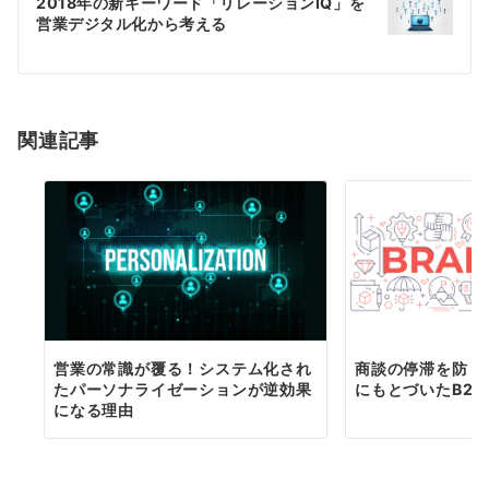
2018年の新キーワード「リレーションIQ」を
ー
営業デジタル化から考える
シ
ョ
ン
関連記事
営業の常識が覆る！システム化され
商談の停滞を防ぐ
たパーソナライゼーションが逆効果
にもとづいたB2
になる理由