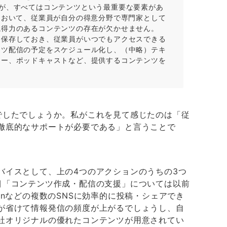
が、すべてはコンテンツという最重要な要素があ
において、従業員が自分の得意分野で専門家として
説得力のあるコンテンツの存在が欠かせません。
に保存しておき、従業員がいつでもアクセスできる
ンツ配信の予定をスケジュール化し、（中略）テキ
ュー、ポッドキャストなど、提供するコンテンツを
でしたでしょうか。私がこれを見て感じたのは「従
徹底的なサポートが必要である」と言うことで
バイスとして、上の4つのアクションのうちの3つ
目「コンテンツ作成・配信の支援」については以前
edInなどの複数のSNSに効率的に投稿・シェアでき
が省けて情報発信の頻度が上がるでしょうし、自
社オリジナルの優れたコンテンツが用意されてい