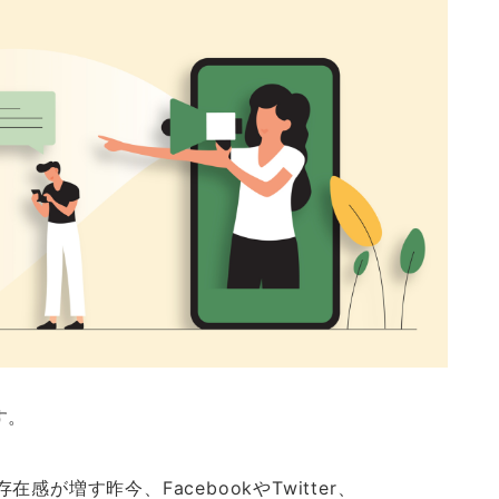
す。
感が増す昨今、FacebookやTwitter、