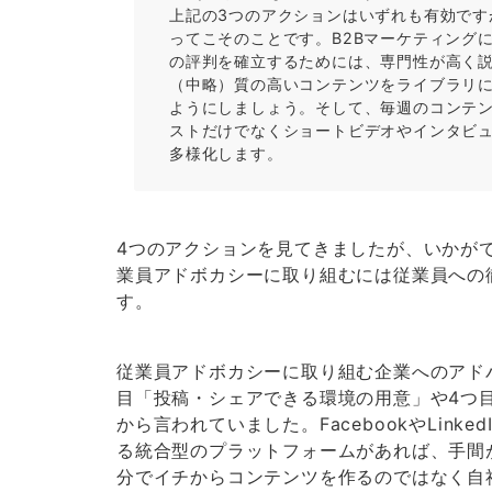
上記の3つのアクションはいずれも有効です
ってこそのことです。B2Bマーケティング
の評判を確立するためには、専門性が高く
（中略）質の高いコンテンツをライブラリ
ようにしましょう。そして、毎週のコンテ
ストだけでなくショートビデオやインタビ
多様化します。
4つのアクションを見てきましたが、いかが
業員アドボカシーに取り組むには従業員への
す。
従業員アドボカシーに取り組む企業へのアド
目「投稿・シェアできる環境の用意」や4つ
から言われていました。FacebookやLink
る統合型のプラットフォームがあれば、手間
分でイチからコンテンツを作るのではなく自