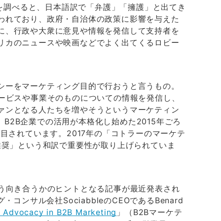
単語を調べると、日本語訳で「弁護」「擁護」と出てき
われており、政府・自治体の政策に影響を与えた
に、行政や大衆に意見や情報を発信して支持者を
リカのニュースや映画などでよく出てくるロビー
シーをマーケティング目的で行おうと言うもの。
サービスや事業そのものについての情報を発信し、
ァンとなる人たちを増やそうというマーケティン
し、B2B企業での活用が本格化し始めた2015年ごろ
注目されています。2017年の「コトラーのマーケテ
推奨」という和訳で重要性が取り上げられていま
どう向き合うかのヒントとなる記事が最近発表され
コンサル会社SociabbleのCEOであるBenard
 Advocacy in B2B Marketing
」（B2Bマーケテ