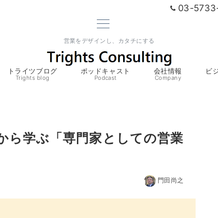
03-5733
営業をデザインし、カタチにする
トライツブログ
ポッドキャスト
会社情報
ビ
Trights blog
Podcast
Company
グから学ぶ「専門家としての営業
門田尚之