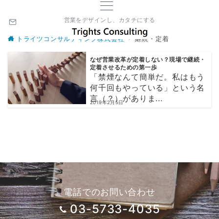
営業をデザインし、カタチにする
トライツコンサルティング株式会社
継続・定着
なぜ営業改革が定着しない？現場で継続・
定着させるための第一歩
「禁煙なんて簡単だ。私はもう
何千回もやっている」という名
言（？）がありま...
2019年2月5日
電話でのお問い合わせ
03-5733-4035