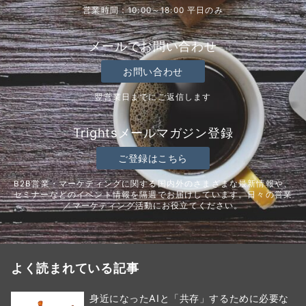
営業時間：10:00～18:00 平日のみ
メールでお問い合わせ
お問い合わせ
翌営業日までにご返信します
Trightsメールマガジン登録
ご登録はこちら
B2B営業・マーケティングに関する国内外のさまざまな最新情報や、
セミナーなどのイベント情報を隔週でお届けしています。日々の営業
／マーケティング活動にお役立てください。
よく読まれている記事
身近になったAIと「共存」するために必要な