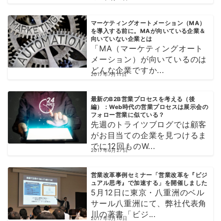
マーケティングオートメーション（MA）
を導入する前に。MAが向いている企業＆
向いていない企業とは
「MA（マーケティングオート
メーション）が向いているのは
どんな企業ですか...
2017年7月11日
最新のB2B営業プロセスを考える（後
編）：Web時代の営業プロセスは展示会の
フォロー営業に似ている？
先週のトライツブログでは顧客
がお目当ての企業を見つけるま
でに12回ものW...
2017年6月27日
営業改革事例セミナー「営業改革を『ビジ
ュアル思考』で加速する」を開催しました
5月12日に東京・八重洲のベル
サール八重洲にて、弊社代表角
川の著書「ビジ...
2017年5月16日