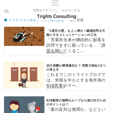
営業をデザインし、カタチにする
トライツコンサルティング株式会社
法人営業
「3度目の壁」をぶっ壊せ！継続訪問を可
能にするコミュニケーションの工夫
「営業担当者が継続的に顧客を
訪問できずに困っている」「課
題を聞いてくるこ...
2019年11月5日
自己研鑽か環境適応か？ 営業力強化の2つ
の考え方
これまでこのトライツブログで
は、米国を中心とする海外発の
B2B営業やマー...
2019年1月15日
B2B顧客の無関心ループから抜け出すため
のポイントは？
「愛の反対は無関心」などとい