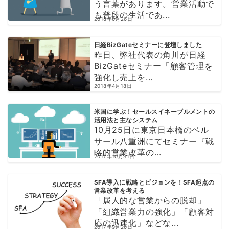
う言葉があります。営業活動で
も普段の生活であ...
2018年6月26日
日経BizGateセミナーに登壇しました
昨日、弊社代表の角川が日経
BizGateセミナー「顧客管理を
強化し売上を...
2018年4月18日
米国に学ぶ！セールスイネーブルメントの
活用法と主なシステム
10月25日に東京日本橋のベル
サール八重洲にてセミナー『戦
略的営業改革の...
2017年10月31日
SFA導入に戦略とビジョンを！SFA起点の
営業改革を考える
「属人的な営業からの脱却」
「組織営業力の強化」「顧客対
応の迅速化」などな...
2017年9月26日