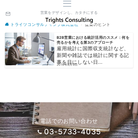
営業をデザインし、カタチにする
トライツコンサルティング株式会社
提案のヒント
B2B営業における統計活用のススメ：何を
売るかを考える第3のアプローチ
雇用統計に国際収支統計など、
新聞や雑誌では統計に関する記
事を目にしない日...
2016年8月9日
電話でのお問い合わせ
03-5733-4035