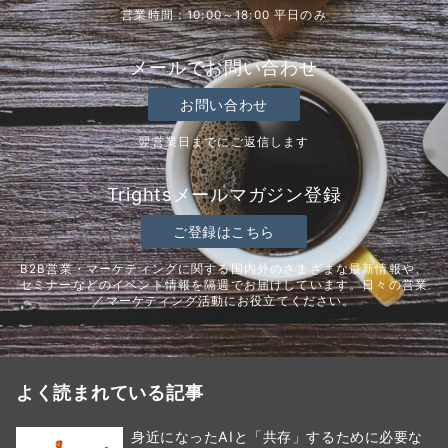
営業時間：10:00～18:00 平日のみ
メールでお問い合わせ
お問い合わせ
翌営業日までにご返信します
Trightsメールマガジン登録
ご登録はこちら
B2B営業・マーケティングに関する国内外のさまざまな最新情報や、
セミナーなどのイベント情報を隔週でお届けしています。日々の営業
／マーケティング活動にお役立てください。
よく読まれている記事
身近になったAIと「共存」するために必要な