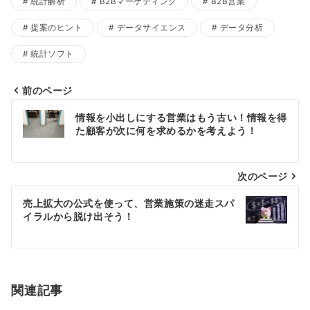
統計解析
B2Bマーケティング
B2B営業
提案のヒント
データサイエンス
データ分析
統計ソフト
前のページ
投
情報を小出しにする営業はもう古い！情報を得
稿
た顧客が次に何を求めるかを考えよう！
ナ
ビ
次のページ
ゲ
売上拡大の公式を使って、営業施策の迷走スパ
ー
イラルから脱け出そう！
シ
ョ
ン
関連記事