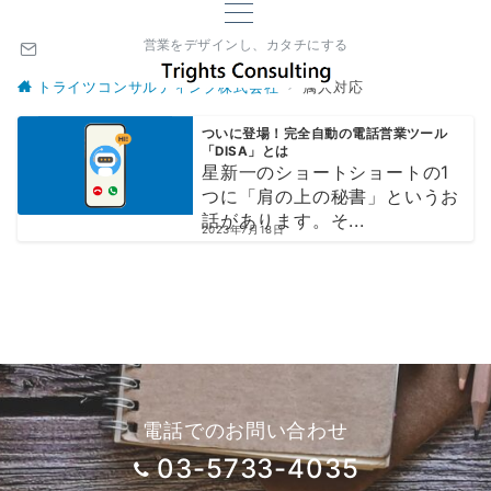
営業をデザインし、カタチにする
トライツコンサルティング株式会社
属人対応
ついに登場！完全自動の電話営業ツール
「DISA」とは
星新一のショートショートの1
つに「肩の上の秘書」というお
話があります。そ...
2023年7月18日
電話でのお問い合わせ
03-5733-4035