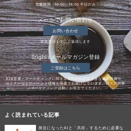
営業時間：10:00～18:00 平日のみ
メールでお問い合わせ
お問い合わせ
翌営業日までにご返信します
Trightsメールマガジン登録
ご登録はこちら
B2B営業・マーケティングに関する国内外のさまざまな最新情報や、
セミナーなどのイベント情報を隔週でお届けしています。日々の営業
／マーケティング活動にお役立てください。
よく読まれている記事
身近になったAIと「共存」するために必要な