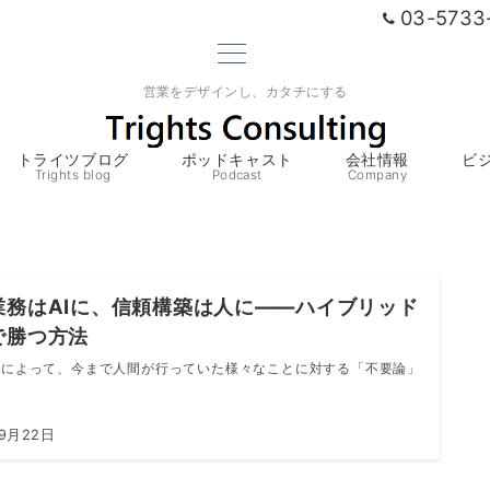
03-5733
営業をデザインし、カタチにする
トライツブログ
ポッドキャスト
会社情報
ビ
Trights blog
Podcast
Company
業務はAIに、信頼構築は人に――ハイブリッド
で勝つ方法
達によって、今まで人間が行っていた様々なことに対する「不要論」
年9月22日