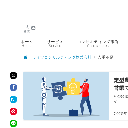
検索
ホーム
サービス
コンサルティング事例
Home
Service
Case studies
トライツコンサルティング株式会社
人手不足
定型
営業
AIの発
が...
2025