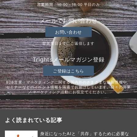
営業時間：10:00～18:00 平日のみ
メールでお問い合わせ
お問い合わせ
翌営業日までにご返信します
Trightsメールマガジン登録
ご登録はこちら
B2B営業・マーケティングに関する国内外のさまざまな最新情報や、
セミナーなどのイベント情報を隔週でお届けしています。日々の営業
／マーケティング活動にお役立てください。
よく読まれている記事
身近になったAIと「共存」するために必要な