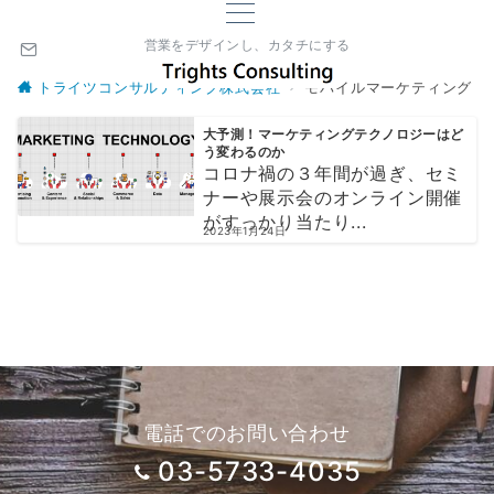
営業をデザインし、カタチにする
トライツコンサルティング株式会社
モバイルマーケティング
大予測！マーケティングテクノロジーはど
う変わるのか
コロナ禍の３年間が過ぎ、セミ
ナーや展示会のオンライン開催
がすっかり当たり...
2023年1月24日
電話でのお問い合わせ
03-5733-4035