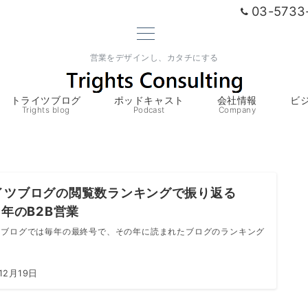
03-5733
営業をデザインし、カタチにする
トライツブログ
ポッドキャスト
会社情報
ビ
Trights blog
Podcast
Company
イツブログの閲覧数ランキングで振り返る
3年のB2B営業
ツブログでは毎年の最終号で、その年に読まれたブログのランキング
12月19日