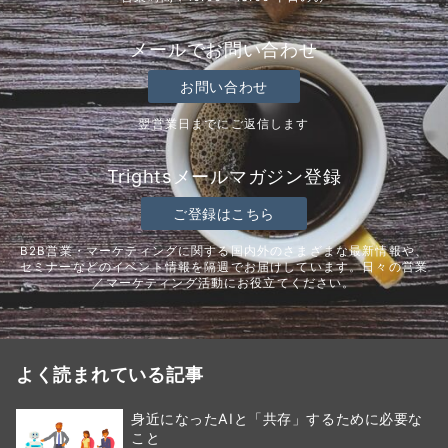
メールでお問い合わせ
お問い合わせ
翌営業日までにご返信します
Trightsメールマガジン登録
ご登録はこちら
B2B営業・マーケティングに関する国内外のさまざまな最新情報や、
セミナーなどのイベント情報を隔週でお届けしています。日々の営業
／マーケティング活動にお役立てください。
よく読まれている記事
身近になったAIと「共存」するために必要な
こと