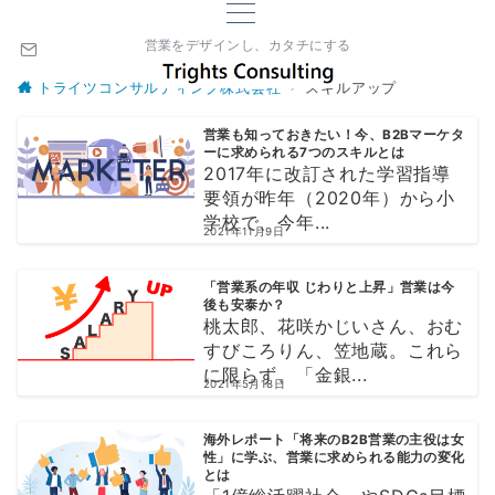
営業をデザインし、カタチにする
トライツコンサルティング株式会社
スキルアップ
営業も知っておきたい！今、B2Bマーケタ
ーに求められる7つのスキルとは
2017年に改訂された学習指導
要領が昨年（2020年）から小
学校で、今年...
2021年11月9日
「営業系の年収 じわりと上昇」営業は今
後も安泰か？
桃太郎、花咲かじいさん、おむ
すびころりん、笠地蔵。これら
に限らず、「金銀...
2021年5月18日
海外レポート「将来のB2B営業の主役は女
性」に学ぶ、営業に求められる能力の変化
とは