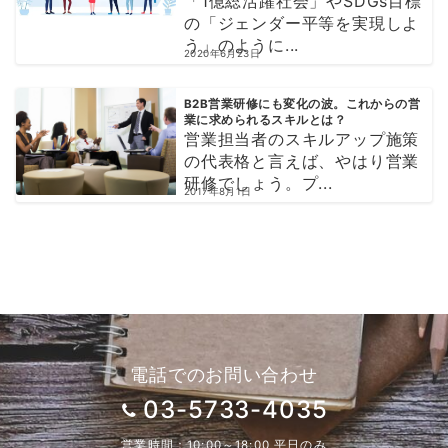
「1億総活躍社会」やSDGs目標
の「ジェンダー平等を実現しよ
う」のように...
2020年6月23日
B2B営業研修にも変化の波。これからの営
業に求められるスキルとは？
営業担当者のスキルアップ施策
の代表格と言えば、やはり営業
研修でしょう。プ...
2017年8月1日
電話でのお問い合わせ
03-5733-4035
営業時間：10:00～18:00 平日のみ