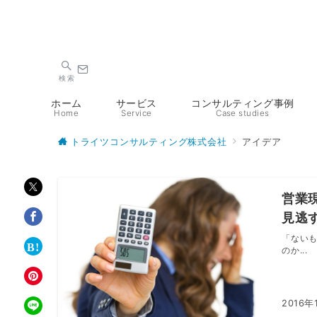
検索
ホーム
サービス
コンサルティング事例
Home
Service
Case studies
トライツコンサルティング株式会社
アイデア
営業
見逃
「ない
のか...
2016年