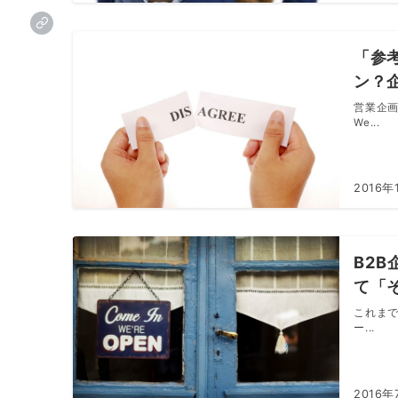
「参
ン？
営業企画
We...
2016年
B2
て「
これまで
ー...
2016年