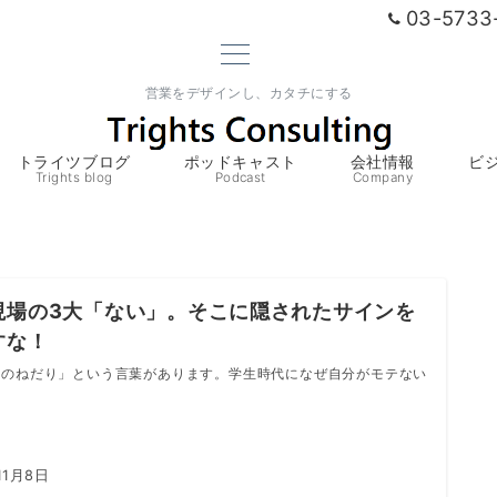
03-5733
営業をデザインし、カタチにする
トライツブログ
ポッドキャスト
会社情報
ビ
Trights blog
Podcast
Company
現場の3大「ない」。そこに隠されたサインを
すな！
ものねだり」という言葉があります。学生時代になぜ自分がモテない
11月8日