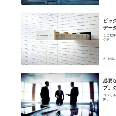
ビッ
デー
ここ数
グデ...
2015年
必要
プ」
コンサ
遅い...