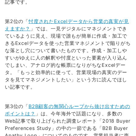
記事です。
第2位の「
忖度されたExcelデータから営業の真実が見
えますか？
」では、一見デジタルにマネジメントでき
ているように見え、現場で誰もが簡単に作成・加工で
きるExcelデータを使った営業マネジメントで陥りがち
な落とし穴について書いたものです。作成・加工しや
すいがゆえに人の解釈や忖度といった要素が入り込ん
でしまい、アナログ的な帳票になりがちなExcelデー
タ。「もっと効率的に使って、営業現場の真実のデー
タを見てマネジメントしたい」という方に読んでほし
い記事です。
第3位の「
B2B顧客の無関心ループから抜け出すための
ポイントは？
」は、今年海外で話題になり、多数の
Web記事で取り上げられた調査レポート「2018 Buyer
Preferences Study」の中の一節である「B2B Buyer
Apathy Loop」についてのものです。営業担当者に声