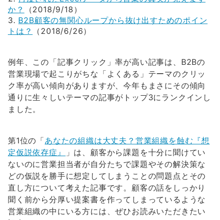
か？
（2018/9/18）
B2B顧客の無関心ループから抜け出すためのポイン
トは？
（2018/6/26）
例年、この「記事クリック」率が高い記事は、B2Bの
営業現場で起こりがちな「よくある」テーマのクリッ
ク率が高い傾向がありますが、今年もまさにその傾向
通りに生々しいテーマの記事がトップ3にランクインし
ました。
第1位の「
あなたの組織は大丈夫？営業組織を蝕む『想
定仮説依存症』
」は、顧客から課題を十分に聞けてい
ないのに営業担当者が自分たちで課題やその解決策な
どの仮説を勝手に想定してしまうことの問題点とその
直し方について考えた記事です。顧客の話をしっかり
聞く前から分厚い提案書を作ってしまっているような
営業組織の中にいる方には、ぜひお読みいただきたい