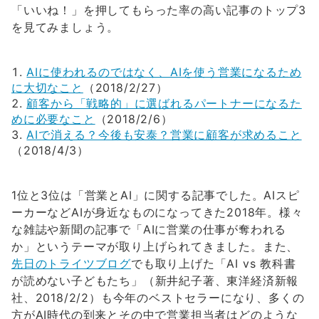
「いいね！」を押してもらった率の高い記事のトップ3
を見てみましょう。
AIに使われるのではなく、AIを使う営業になるため
に大切なこと
（2018/2/27）
顧客から「戦略的」に選ばれるパートナーになるた
めに必要なこと
（2018/2/6）
AIで消える？今後も安泰？営業に顧客が求めること
（2018/4/3）
1位と3位は「営業とAI」に関する記事でした。AIスピ
ーカーなどAIが身近なものになってきた2018年。様々
な雑誌や新聞の記事で「AIに営業の仕事が奪われる
か」というテーマが取り上げられてきました。また、
先日のトライツブログ
でも取り上げた「AI vs 教科書
が読めない子どもたち」（新井紀子著、東洋経済新報
社、2018/2/2）も今年のベストセラーになり、多くの
方がAI時代の到来とその中で営業担当者はどのような