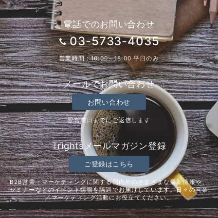
電話でのお問い合わせ
03-5733-4035
営業時間：10:00～18:00 平日のみ
メールでお問い合わせ
お問い合わせ
翌営業日までにご返信します
Trightsメールマガジン登録
ご登録はこちら
B2B営業・マーケティングに関する国内外のさまざまな最新情報や、
セミナーなどのイベント情報を隔週でお届けしています。日々の営業
／マーケティング活動にお役立てください。