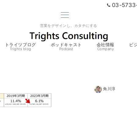
03-5733
営業をデザインし、カタチにする
トライツブログ
ポッドキャスト
会社情報
ビ
Trights blog
Podcast
Company
角川淳