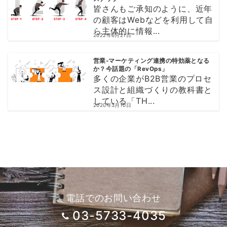
皆さんもご承知のように、近年
の顧客はWebなどを利用して自
ら主体的に情報...
2022年6月21日
営業‐マーケティング連携の特効薬となる
か？今話題の「RevOps」
多くの企業がB2B営業のプロセ
ス設計と組織づくりの教科書と
している「TH...
2020年3月10日
電話でのお問い合わせ
03-5733-4035