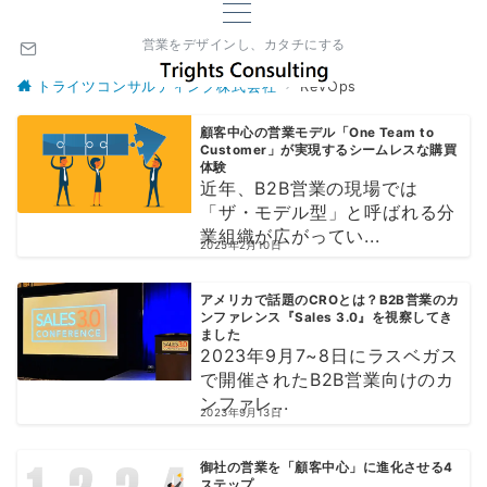
営業をデザインし、カタチにする
トライツコンサルティング株式会社
RevOps
顧客中心の営業モデル「One Team to
Customer」が実現するシームレスな購買
体験
近年、B2B営業の現場では
「ザ・モデル型」と呼ばれる分
業組織が広がってい...
2025年2月10日
アメリカで話題のCROとは？B2B営業のカ
ンファレンス『Sales 3.0』を視察してき
ました
2023年9月7~8日にラスベガス
で開催されたB2B営業向けのカ
ンファレ...
2023年9月13日
御社の営業を「顧客中心」に進化させる4
ステップ