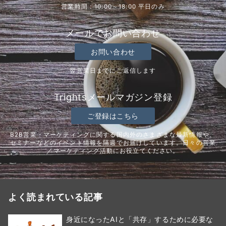
営業時間：10:00～18:00 平日のみ
メールでお問い合わせ
お問い合わせ
翌営業日までにご返信します
Trightsメールマガジン登録
ご登録はこちら
B2B営業・マーケティングに関する国内外のさまざまな最新情報や、
セミナーなどのイベント情報を隔週でお届けしています。日々の営業
／マーケティング活動にお役立てください。
よく読まれている記事
身近になったAIと「共存」するために必要な