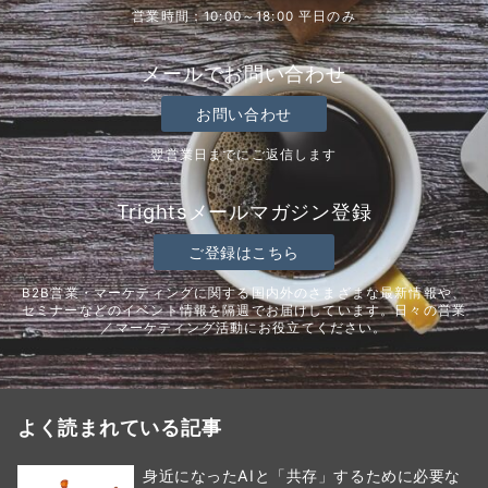
営業時間：10:00～18:00 平日のみ
メールでお問い合わせ
お問い合わせ
翌営業日までにご返信します
Trightsメールマガジン登録
ご登録はこちら
B2B営業・マーケティングに関する国内外のさまざまな最新情報や、
セミナーなどのイベント情報を隔週でお届けしています。日々の営業
／マーケティング活動にお役立てください。
よく読まれている記事
身近になったAIと「共存」するために必要な