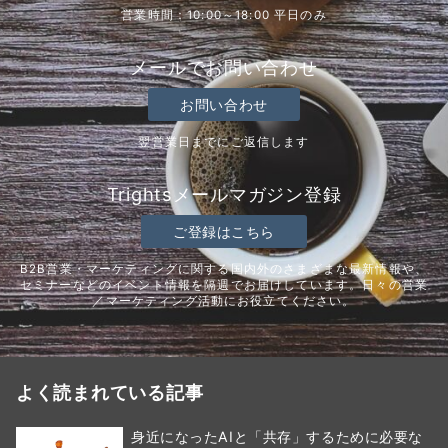
営業時間：10:00～18:00 平日のみ
メールでお問い合わせ
お問い合わせ
翌営業日までにご返信します
Trightsメールマガジン登録
ご登録はこちら
B2B営業・マーケティングに関する国内外のさまざまな最新情報や、
セミナーなどのイベント情報を隔週でお届けしています。日々の営業
／マーケティング活動にお役立てください。
よく読まれている記事
身近になったAIと「共存」するために必要な