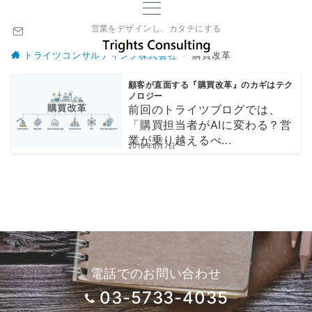
営業をデザインし、カタチにする
トライツコンサルティング株式会社
購買改革
顧客が直面する『購買改革』のカギはテク
ノロジー
前回のトライツブログでは、
「購買担当者がAIに変わる？営
業が乗り越えるべ...
2018年8月7日
電話でのお問い合わせ
03-5733-4035