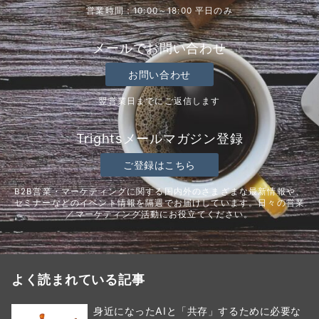
営業時間：10:00～18:00 平日のみ
メールでお問い合わせ
お問い合わせ
翌営業日までにご返信します
Trightsメールマガジン登録
ご登録はこちら
B2B営業・マーケティングに関する国内外のさまざまな最新情報や、
セミナーなどのイベント情報を隔週でお届けしています。日々の営業
／マーケティング活動にお役立てください。
よく読まれている記事
身近になったAIと「共存」するために必要な