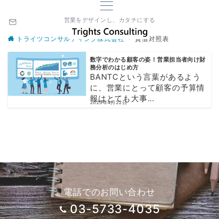
営業をデザインし、カタチにする
トライツコンサルティング株式会社
貸借対照表
数字でわかる顧客の姿！営業担当者向け財
務分析のはじめ方
BANTCという言葉があるよう
に、営業にとって顧客の予算情
報はとても大事...
2025年4月22日
電話でのお問い合わせ
03-5733-4035