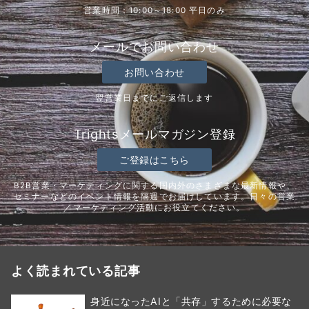
営業時間：10:00～18:00 平日のみ
メールでお問い合わせ
お問い合わせ
翌営業日までにご返信します
Trightsメールマガジン登録
ご登録はこちら
B2B営業・マーケティングに関する国内外のさまざまな最新情報や、
セミナーなどのイベント情報を隔週でお届けしています。日々の営業
／マーケティング活動にお役立てください。
よく読まれている記事
身近になったAIと「共存」するために必要な