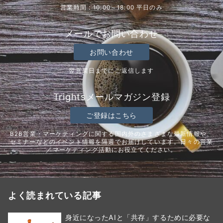
営業時間：10:00～18:00 平日のみ
メールでお問い合わせ
お問い合わせ
翌営業日までにご返信します
Trightsメールマガジン登録
ご登録はこちら
B2B営業・マーケティングに関する国内外のさまざまな最新情報や、
セミナーなどのイベント情報を隔週でお届けしています。日々の営業
／マーケティング活動にお役立てください。
よく読まれている記事
身近になったAIと「共存」するために必要な