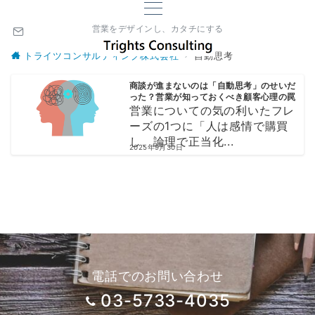
営業をデザインし、カタチにする
トライツコンサルティング株式会社
自動思考
商談が進まないのは「自動思考」のせいだ
った？営業が知っておくべき顧客心理の罠
営業についての気の利いたフレ
ーズの1つに「人は感情で購買
し、論理で正当化...
2025年9月30日
電話でのお問い合わせ
03-5733-4035