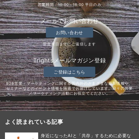
営業時間：10:00～18:00 平日のみ
メールでお問い合わせ
お問い合わせ
翌営業日までにご返信します
Trightsメールマガジン登録
ご登録はこちら
B2B営業・マーケティングに関する国内外のさまざまな最新情報や、
セミナーなどのイベント情報を隔週でお届けしています。日々の営業
／マーケティング活動にお役立てください。
よく読まれている記事
身近になったAIと「共存」するために必要な