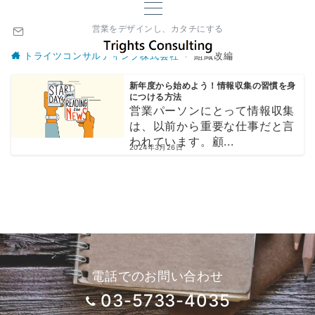
営業をデザインし、カタチにする
トライツコンサルティング株式会社
組織改編
新年度から始めよう！情報収集の習慣を身
につける方法
営業パーソンにとって情報収集
は、以前から重要な仕事だと言
われています。顧...
2024年3月26日
電話でのお問い合わせ
03-5733-4035