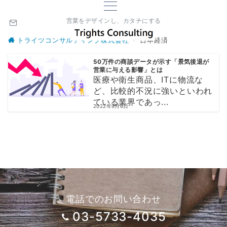
営業をデザインし、カタチにする
トライツコンサルティング株式会社
日本経済
50万件の商談データが示す「景気後退が
営業に与える影響」とは
医療や衛生商品、ITに物流な
ど、比較的不況に強いといわれ
ている業界であっ...
2022年9月6日
電話でのお問い合わせ
03-5733-4035