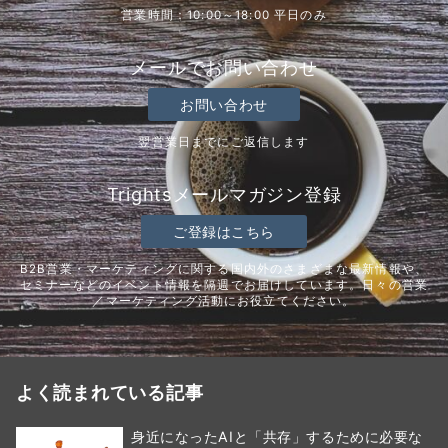
営業時間：10:00～18:00 平日のみ
メールでお問い合わせ
お問い合わせ
翌営業日までにご返信します
Trightsメールマガジン登録
ご登録はこちら
B2B営業・マーケティングに関する国内外のさまざまな最新情報や、
セミナーなどのイベント情報を隔週でお届けしています。日々の営業
／マーケティング活動にお役立てください。
よく読まれている記事
身近になったAIと「共存」するために必要な