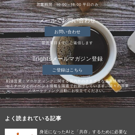
営業時間：10:00～18:00 平日のみ
メールでお問い合わせ
お問い合わせ
翌営業日までにご返信します
Trightsメールマガジン登録
ご登録はこちら
B2B営業・マーケティングに関する国内外のさまざまな最新情報や、
セミナーなどのイベント情報を隔週でお届けしています。日々の営業
／マーケティング活動にお役立てください。
よく読まれている記事
身近になったAIと「共存」するために必要な