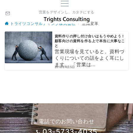
営業をデザインし、カタチにする
トライツコンサルティング株式会社
意識変革
資料作りの押し付け合いはもうやめよう！
顧客向けの資料を作る上で本当に大事なこ
と
営業現場を見ていると、資料づ
くりについての話をよく耳にし
ます。 「営業は...
2016年4月5日
電話でのお問い合わせ
03-5733-4035