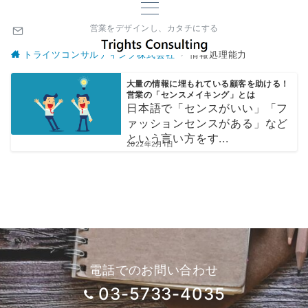
営業をデザインし、カタチにする
トライツコンサルティング株式会社
情報処理能力
大量の情報に埋もれている顧客を助ける！
営業の「センスメイキング」とは
日本語で「センスがいい」「フ
ァッションセンスがある」など
という言い方をす...
2022年2月1日
電話でのお問い合わせ
03-5733-4035