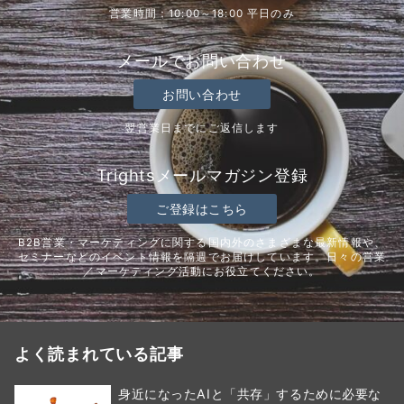
営業時間：10:00～18:00 平日のみ
メールでお問い合わせ
お問い合わせ
翌営業日までにご返信します
Trightsメールマガジン登録
ご登録はこちら
B2B営業・マーケティングに関する国内外のさまざまな最新情報や、
セミナーなどのイベント情報を隔週でお届けしています。日々の営業
／マーケティング活動にお役立てください。
よく読まれている記事
身近になったAIと「共存」するために必要な