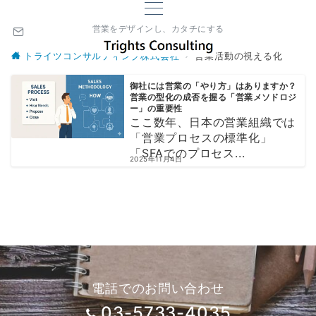
営業をデザインし、カタチにする
トライツコンサルティング株式会社
営業活動の視える化
御社には営業の「やり方」はありますか？
営業の型化の成否を握る「営業メソドロジ
ー」の重要性
ここ数年、日本の営業組織では
「営業プロセスの標準化」
「SFAでのプロセス...
2025年11月4日
電話でのお問い合わせ
03-5733-4035