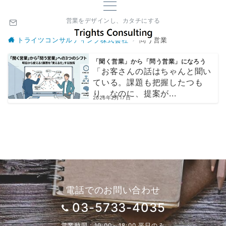
営業をデザインし、カタチにする
トライツコンサルティング株式会社
問う営業
「聞く営業」から「問う営業」になろう
「お客さんの話はちゃんと聞い
ている。課題も把握したつも
り。なのに、提案が...
2026年2月17日
電話でのお問い合わせ
03-5733-4035
営業時間：10:00～18:00 平日のみ