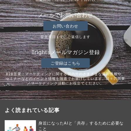
メールでお問い合わせ
お問い合わせ
翌営業日までにご返信します
Trightsメールマガジン登録
ご登録はこちら
B2B営業・マーケティングに関する国内外のさまざまな最新情報や、
セミナーなどのイベント情報を隔週でお届けしています。日々の営業
／マーケティング活動にお役立てください。
よく読まれている記事
身近になったAIと「共存」するために必要な
こと