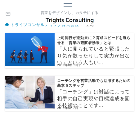
営業をデザインし、カタチにする
トライツコンサルティング株式会社
上司
上司同行が逆効果に？育成スピードを遅ら
せる「営業の観察者効果」とは
「人に見られていると緊張した
り気が散ったりして実力が出な
い」という人もい...
2019年6月10日
コーチングを営業活動でも活用するための
基本５ステップ
「コーチング」は対話によって
相手の自己実現や目標達成を図
る技術のことです...
2015年4月7日