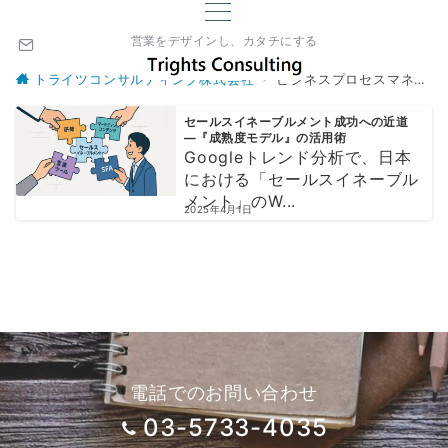
営業をデザインし、カタチにする
トライツコンサルティング株式会社
ビジネスプロセスマネジメント
セールスイネーブルメント成功への近道
―『成熟度モデル』の活用術
Googleトレンド分析で、日本
における「セールスイネーブル
メント」のW...
2025年4月1日
電話でのお問い合わせ
03-5733-4035