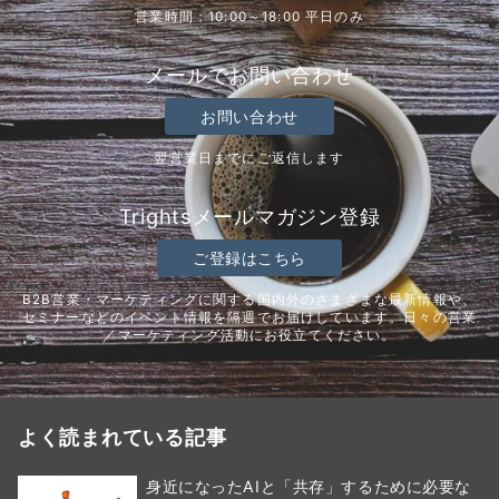
営業時間：10:00～18:00 平日のみ
メールでお問い合わせ
お問い合わせ
翌営業日までにご返信します
Trightsメールマガジン登録
ご登録はこちら
B2B営業・マーケティングに関する国内外のさまざまな最新情報や、
セミナーなどのイベント情報を隔週でお届けしています。日々の営業
／マーケティング活動にお役立てください。
よく読まれている記事
身近になったAIと「共存」するために必要な