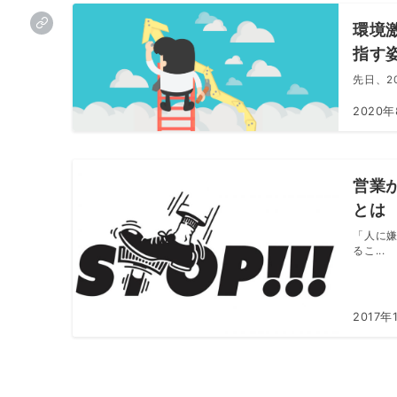
環境
指す
先日、2
2020
営業
とは
「人に
るこ...
2017年