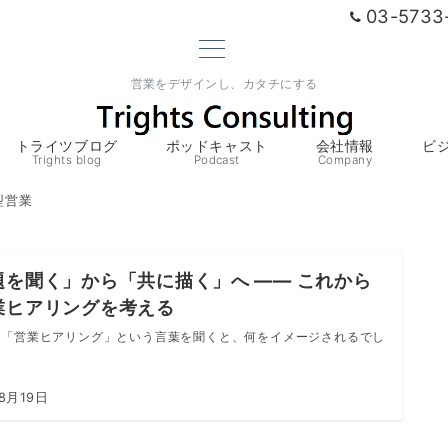
03-5733
営業をデザインし、カタチにする
トライツブログ
ポッドキャスト
会社情報
ビ
Trights blog
Podcast
Company
型営業
題を聞く」から「共に描く」へ ―― これから
業ヒアリングを考える
は「営業ヒアリング」という言葉を聞くと、何をイメージされるでし
8月19日