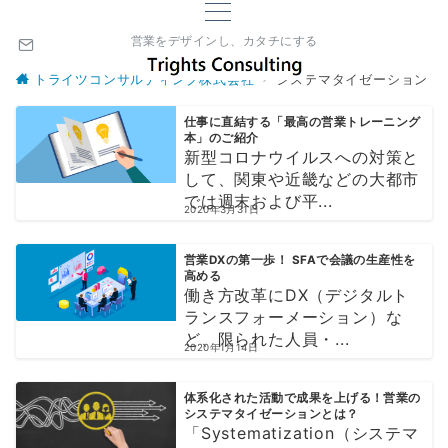
営業をデザインし、カタチにする
トライツコンサルティング株式会社
システマタイゼーション
仕事に直結する「最高の営業トレーニング
本」のご紹介
新型コロナウイルスへの対策と
して、関東や近畿などの大都市
では週末および平...
2020年3月31日
営業DXの第一歩！ SFAで会議の生産性を
高める
働き方改革にDX（デジタルト
ランスフォーメーション）な
ど、限られた人員・...
2020年1月14日
体系化された活動で成果を上げる！営業の
システマタイゼーションとは？
「Systematization（システマ