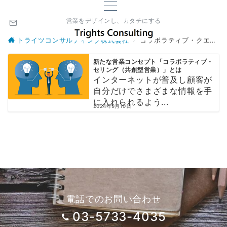
営業をデザインし、カタチにする
トライツコンサルティング株式会社
コラボラティブ・クエスチョン
新たな営業コンセプト「コラボラティブ・
セリング（共創型営業）」とは
インターネットが普及し顧客が
自分だけでさまざまな情報を手
に入れられるよう...
2024年9月10日
電話でのお問い合わせ
03-5733-4035