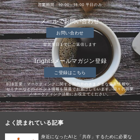
営業時間：10:00～18:00 平日のみ
メールでお問い合わせ
お問い合わせ
翌営業日までにご返信します
Trightsメールマガジン登録
ご登録はこちら
B2B営業・マーケティングに関する国内外のさまざまな最新情報や、
セミナーなどのイベント情報を隔週でお届けしています。日々の営業
／マーケティング活動にお役立てください。
よく読まれている記事
身近になったAIと「共存」するために必要な