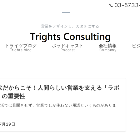
03-5733
営業をデザインし、カタチにする
トライツブログ
ポッドキャスト
会社情報
ビ
Trights blog
Podcast
Company
時代だからこそ！人間らしい営業を支える「ラポ
」の重要性
生活では見聞きせず、営業でしか使わない用語というものがありま
7月29日