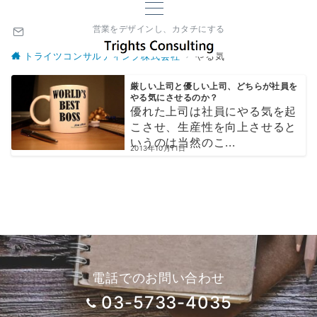
営業をデザインし、カタチにする
トライツコンサルティング株式会社
やる気
厳しい上司と優しい上司、どちらが社員を
やる気にさせるのか？
優れた上司は社員にやる気を起
こさせ、生産性を向上させると
いうのは当然のこ...
2013年10月11日
電話でのお問い合わせ
03-5733-4035