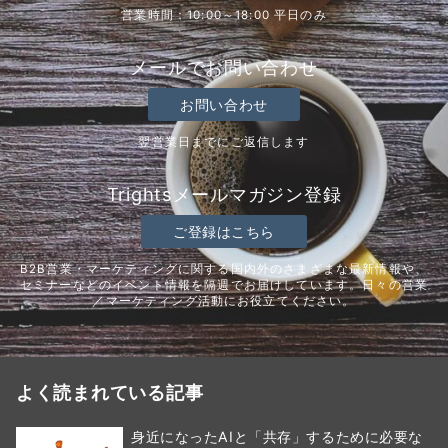
営業時間：10:00～18:00 平日のみ
メールでお問い合わせ
お問い合わせ
翌営業日までにご返信します
Trightsメールマガジン登録
ご登録はこちら
B2B営業・マーケティングに関する国内外のさまざまな最新情報や、
セミナーなどのイベント情報を隔週でお届けしています。日々の営業
／マーケティング活動にお役立てください。
よく読まれている記事
身近になったAIと「共存」するために必要な