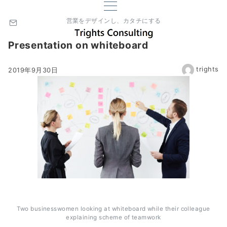
営業をデザインし、カタチにする
Presentation on whiteboard
trights
2019年9月30日
Two businesswomen looking at whiteboard while their colleague
explaining scheme of teamwork