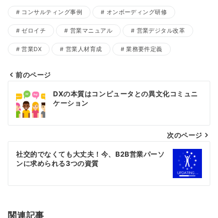
コンサルティング事例
オンボーディング研修
ゼロイチ
営業マニュアル
営業デジタル改革
営業DX
営業人材育成
業務要件定義
前のページ
投
DXの本質はコンピュータとの異文化コミュニ
稿
ケーション
ナ
ビ
次のページ
ゲ
社交的でなくても大丈夫！今、B2B営業パーソ
ー
ンに求められる3つの資質
シ
ョ
ン
関連記事