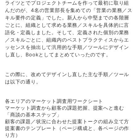
ライツとでプロジェクトチームを作って最初に取り組
んだのが、4名の営業部長を集めての「営業の業務／ス
キル要件の定義」でした。新人から中堅までの各階層
ごとに、組織として求める業務／スキルを具体的に言
語化・定義しました。そして、定義された個別の業務
／スキルごとに、組織内のベストプラクティスからエ
ッセンスを抽出して汎用的な手順／ツールにデザイン
し直し、Bookとしてまとめていったのです。
この際に、改めてデザインし直した主な手順／ツール
は以下の通り。
各エリアのマーケット調査用ワークシート
マーケット調査から顧客の課題把握、提案へと進む
「商談の基本ステップ」
顧客の課題／状況に合わせた提案トークの組み立て方
提案書のテンプレート（ページ構成と、各ページの作
り方）