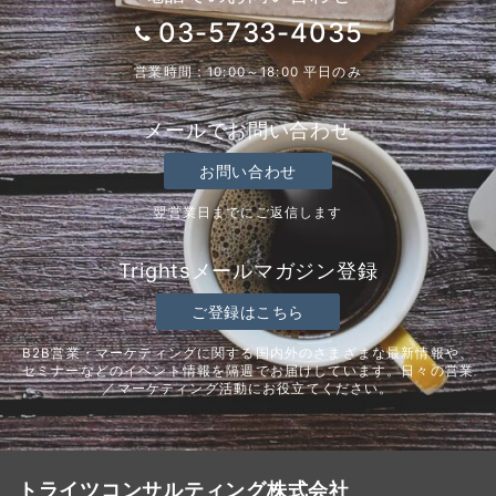
03-5733-4035
営業時間：10:00～18:00 平日のみ
メールでお問い合わせ
お問い合わせ
翌営業日までにご返信します
Trightsメールマガジン登録
ご登録はこちら
B2B営業・マーケティングに関する国内外のさまざまな最新情報や、
セミナーなどのイベント情報を隔週でお届けしています。日々の営業
／マーケティング活動にお役立てください。
トライツコンサルティング株式会社