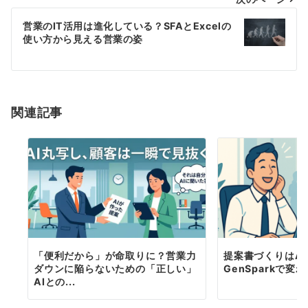
ゲ
営業のIT活用は進化している？SFAとExcelの
ー
使い方から見える営業の姿
シ
ョ
ン
関連記事
「便利だから」が命取りに？営業力
提案書づくりはA
ダウンに陥らないための「正しい」
GenSparkで変
AIとの...