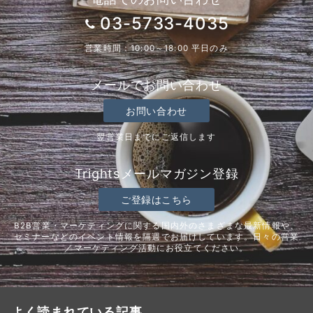
03-5733-4035
営業時間：10:00～18:00 平日のみ
メールでお問い合わせ
お問い合わせ
翌営業日までにご返信します
Trightsメールマガジン登録
ご登録はこちら
B2B営業・マーケティングに関する国内外のさまざまな最新情報や、
セミナーなどのイベント情報を隔週でお届けしています。日々の営業
／マーケティング活動にお役立てください。
よく読まれている記事