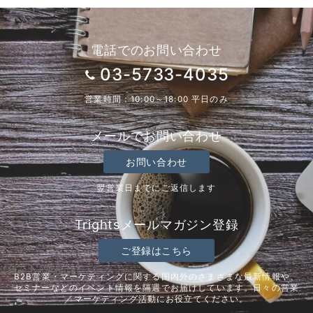
電話でのお問い合わせ
03-5733-4035
営業時間：10:00～18:00 平日のみ
メールでお問い合わせ
お問い合わせ
翌営業日までにご返信します
Trightsメールマガジン登録
ご登録はこちら
B2B営業・マーケティングに関する国内外のさまざまな最新情報や、
セミナーなどのイベント情報を隔週でお届けしています。日々の営業
／マーケティング活動にお役立てください。